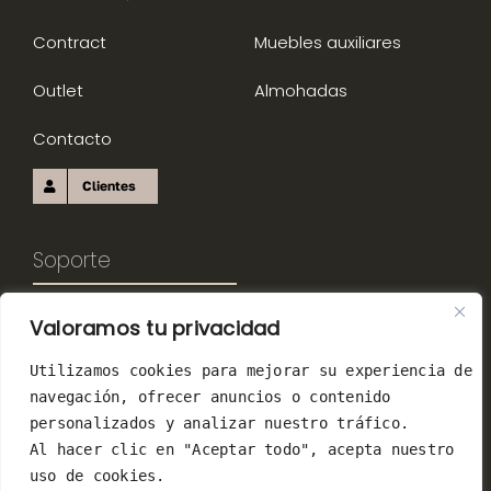
Contract
Muebles auxiliares
Outlet
Almohadas
Contacto
Clientes
Soporte
Alta de cliente
Copyright 2024 Marpe
Valoramos tu privacidad
|
Aviso Legal
|
Política de
Canal de denuncias
Utilizamos cookies para mejorar su experiencia de 
privacidad
|
Protección
Herramienta B2B
navegación, ofrecer anuncios o contenido 
de datos
personalizados y analizar nuestro tráfico. 
Al hacer clic en "Aceptar todo", acepta nuestro 
uso de cookies.