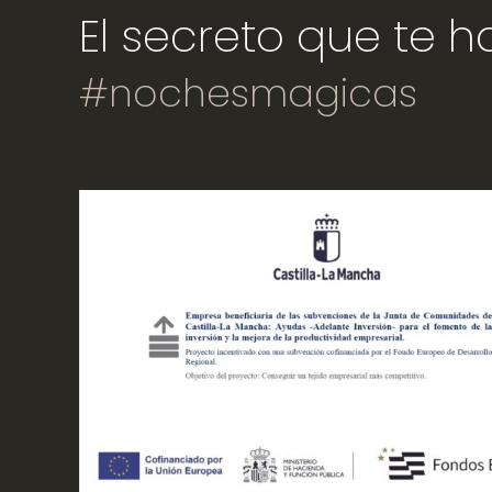
El secreto que te 
#nochesmagicas