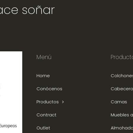
hace soñar
Menú
Product
Home
Colchone
Conócenos
Cabecero
Productos
Camas
Contract
Muebles au
Outlet
Almohad