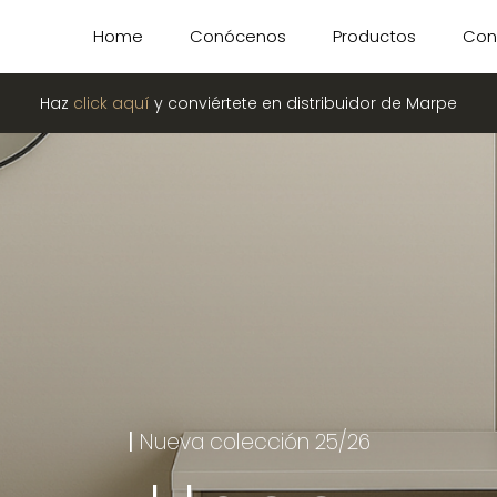
Home
Conócenos
Productos
Con
Haz
click aquí
y conviértete en distribuidor de Marpe
|
Nueva colección 25/26