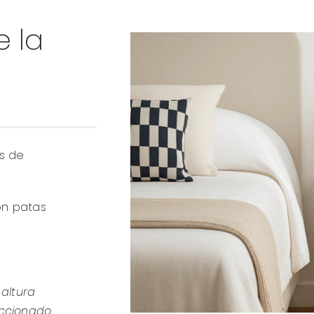
e la
as de
on patas
 altura
eccionado.