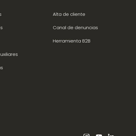
s
Alta de cliente
s
Canal de denuncias
Herramienta B2B
xiliares
as