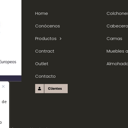
Home
Colchone
Conócenos
Cabecero
Productos
Camas
Contract
Muebles au
Outlet
Almohad
Contacto
Clientes
 de 
o 