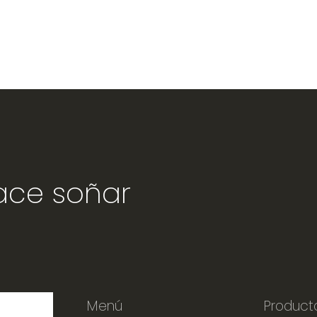
hace soñar
Menú
Product